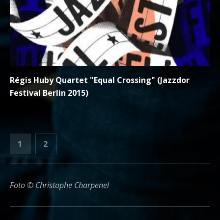
Régis Huby Quartet "Equal Crossing" (Jazzdor
Festival Berlin 2015)
IMPAGINAZIONE DELLE PUBBLIC
PAGINA
PAGINA
1
2
AVANTI
Foto © Christophe Charpenel