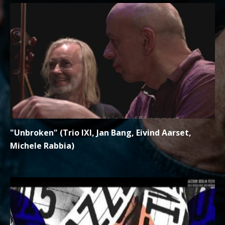
"Unbroken" (Trio IXI, Jan Bang, Eivind Aarset,
Michele Rabbia)