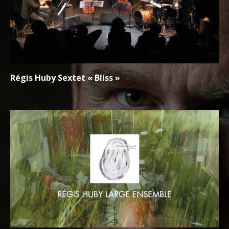
Régis Huby Sextet « Bliss »