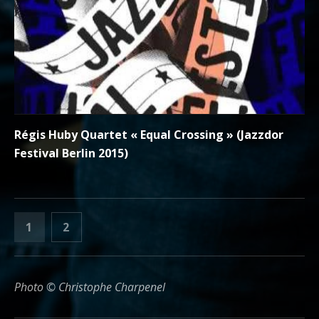
Régis Huby Quartet « Equal Crossing » (Jazzdor
Festival Berlin 2015)
PAGINATION DES PUBLICATION
PAGE
PAGE
1
2
SUIVANT
Photo © Christophe Charpenel