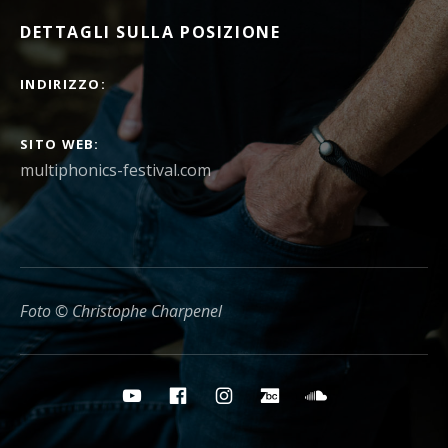
DETTAGLI SULLA POSIZIONE
INDIRIZZO
SITO WEB
multiphonics-festival.com
Foto © Christophe Charpenel
Pulsanti per i social media
YouTube
Facebook
Instagram
Bandcamp
Soundcloud