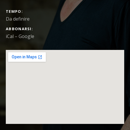
DETTAGLI DEL CONCERTO
TEMPO
Da definire
ABBONARSI
iCal
Google