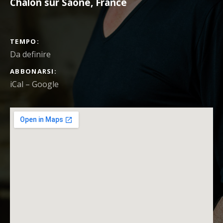
Châlon sur Saône
,
France
DETTAGLI DEL CONCERTO
TEMPO
Da definire
ABBONARSI
iCal
Google