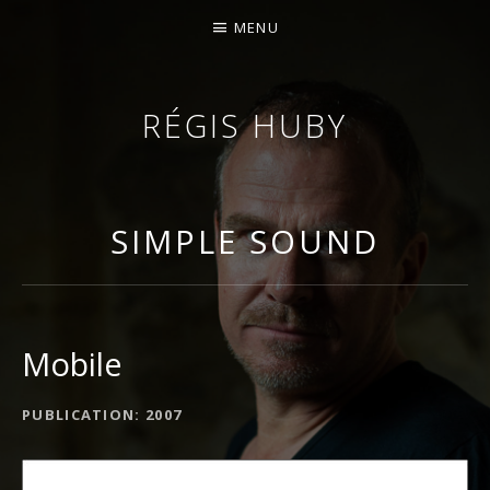
MENU
RÉGIS HUBY
VIOLINIST - IMPROVISER - COMPOSER
SIMPLE SOUND
Mobile
ALBUM DETAILS
PUBLICATION
2007