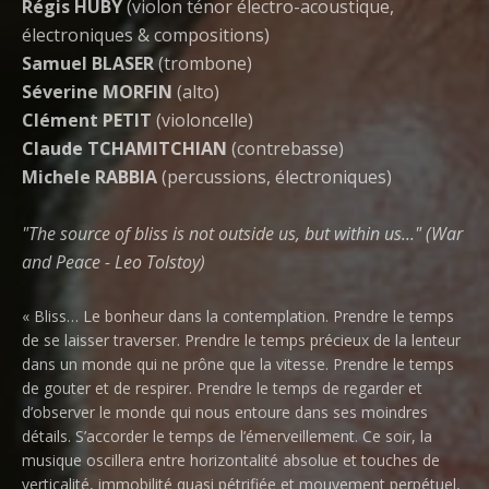
Régis HUBY
(violon ténor électro-acoustique,
électroniques & compositions)
Samuel BLASER
(trombone)
Séverine MORFIN
(alto)
Clément PETIT
(violoncelle)
Claude TCHAMITCHIAN
(contrebasse)
Michele RABBIA
(percussions, électroniques)
"The source of bliss is not outside us, but within us..." (War
and Peace - Leo Tolstoy)
« Bliss… Le bonheur dans la contemplation. Prendre le temps
de se laisser traverser. Prendre le temps précieux de la lenteur
dans un monde qui ne prône que la vitesse. Prendre le temps
de gouter et de respirer. Prendre le temps de regarder et
d’observer le monde qui nous entoure dans ses moindres
détails. S’accorder le temps de l’émerveillement. Ce soir, la
musique oscillera entre horizontalité absolue et touches de
verticalité, immobilité quasi pétrifiée et mouvement perpétuel,