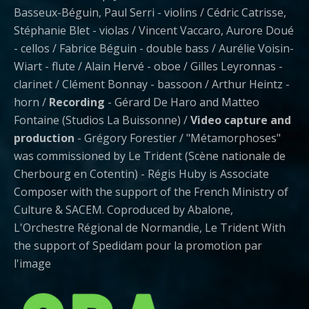
Basseux-Béguin, Paul Serri - violins / Cédric Catrisse,
Stéphanie Blet - violas / Vincent Vaccaro, Aurore Doué
- cellos / Fabrice Béguin - double bass / Aurélie Voisin-
Wiart - flute / Alain Hervé - oboe / Gilles Leyronnas -
clarinet / Clément Bonnay - bassoon / Arthur Heintz -
horn /
Recording
- Gérard De Haro and Matteo
Fontaine (Studios La Buissonne) /
Video capture and
production
- Grégory Forestier / "Métamorphoses"
was commissioned by Le Trident (Scène nationale de
Cherbourg en Cotentin) - Régis Huby is Associate
Composer with the support of the French Ministry of
Culture & SACEM. Coproduced by Abalone,
L'Orchestre Régional de Normandie, Le Trident With
the support of Spedidam pour la promotion par
l'image