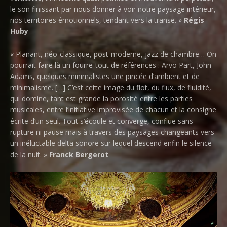
le son finissant par nous donner à voir notre paysage intérieur,
nos territoires émotionnels, tendant vers la transe. »
Régis
Huby
« Planant, néo-classique, post-moderne, jazz de chambre… On
pourrait faire là un fourre-tout de références : Arvo Pärt, John
Adams, quelques minimalistes une pincée d’ambient et de
minimalisme. […] C’est cette image du flot, du flux, de fluidité,
qui domine, tant est grande la porosité entre les parties
musicales, entre l’initiative improvisée de chacun et la consigne
écrite d’un seul. Tout s’écoule et converge, conflue sans
rupture ni pause mais à travers des paysages changeants vers
un inéluctable delta sonore sur lequel descend enfin le silence
de la nuit. »
Franck Bergerot