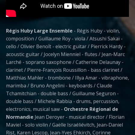
Régis Huby Large Ensemble
- Régis Huby - violin,
composition / Guillaume Roy - viola / Atsushi Sakaï -
cello / Olivier Benoît - electric guitar / Pierrick Hardy -
acoustic guitar / Jocelyn Mienniel - flutes / Jean-Marc
Larché - soprano saxophone / Catherine Delaunay -
clarinet / Pierre-François Roussillon - bass clarinet /
Matthias Mahler - trombone / Illya Amar - vibraphone,
marimba / Bruno Angelini - keyboards / Claude
Tchamitchian - double bass / Guillaume Seguron -
double bass / Michele Rabbia - drums, percussion,
electronics, musical saw -
Orchestre Régional de
Normandie
Jean Deroyer - musical director / Florian
Maviel - solo violin / Gaëlle Israéliévitch, Jean-Daniel
Rist, Karen Lescop, Jean-Yves Ehkirch, Corinne