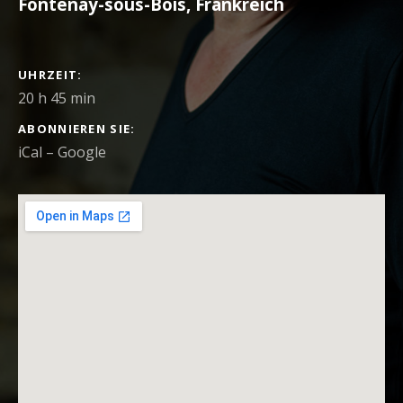
Fontenay-sous-Bois
,
Frankreich
DETAILS ZUM KONZERT
UHRZEIT
20 h 45 min
ABONNIEREN SIE
iCal
Google