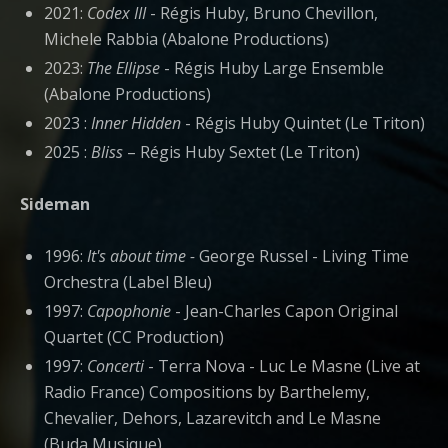
2021:
Codex III
- Régis Huby, Bruno Chevillon,
Michele Rabbia (Abalone Productions)
2023:
The Ellipse
- Régis Huby Large Ensemble
(Abalone Productions)
2023 :
Inner Hidden
- Régis Huby Quintet (Le Triton)
2025 :
Bliss
– Régis Huby Sextet (Le Triton)
Sideman
1996:
It's about time -
George Russel - Living Time
Orchestra (Label Bleu)
1997:
Capophonie
- Jean-Charles Capon Original
Quartet (CC Production)
1997:
Concerti
- Terra Nova - Luc Le Masne (Live at
Radio France) Compositions by Barthelemy,
Chevalier, Dehors, Lazarevitch and Le Masne
(Buda Musique)