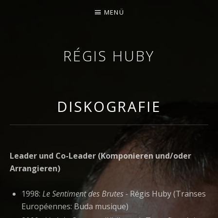
MENÜ
RÉGIS HUBY
GEIGER - IMPROVISATOR - KOMPONIST
DISKOGRAFIE
Leader und Co-Leader (Komponieren und/oder
Arrangieren)
1998:
Le Sentiment des Brutes -
Régis Huby (Transes
Européennes: Buda musique)