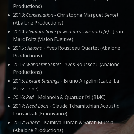
Productions)
2013:
Constellation -
Christophe Marguet Sextet
(Abalone Productions)
2014:
Eleanora Suite (a woman's love and life)
- Jean
Marc Foltz (Vision Fugitive)
2015 :
Akasha
- Yves Rousseau Quartet (Abalone
Productions)
2015:
Wanderer Septet
- Yves Rousseau (Abalone
Productions)
2015:
Instant Sharings
- Bruno Angelini (Label La
Buissonne)
2016:
Red
- Melanoia & Quatuor IXI (BMC)
2017:
Need Eden
- Claude Tchamitchian Acoustic
Lousadzak (Emouvance)
2017:
Habka
- Kamilya Jubran & Sarah Murcia
(Abalone Productions)