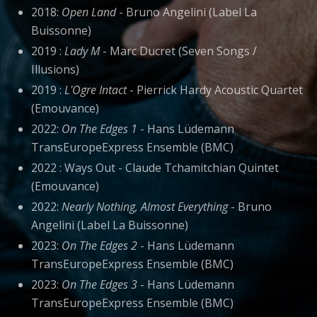
2018:
Open Land
- Bruno Angelini (Label La
Buissonne)
2019 :
Lady M
- Marc Ducret (Seven Songs /
Illusions)
2019 :
L'Ogre Intact
- Pierrick Hardy Acoustic Quartet
(Emouvance)
2022:
On The Edges 1
- Hans Lüdemann
TransEuropeExpress Ensemble (BMC)
2022 : Ways Out - Claude Tchamitchian Quintet
(Emouvance)
2022:
Nearly Nothing, Almost Everything
- Bruno
Angelini (Label La Buissonne)
2023:
On The Edges 2
- Hans Lüdemann
TransEuropeExpress Ensemble (BMC)
2023:
On The Edges 3
- Hans Lüdemann
TransEuropeExpress Ensemble (BMC)