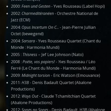
2000:
Feen und Gesten -
Yves Rousseau (Label Hopi)
2002:
Charmeditéranéen -
Orchestre National de
Jazz (ECM)
2004:
Opus Incertum On C
... - Jean-Pierre Jullian
Octet (bewegend)
2004:
Sarsara -
Yves Rousseau Quartet (Chant du
Monde : Harmonia Mundi)
2005 :
Thisness
– Jef Lee Johnson (Nato)
2008 :
Poète, vos papiers!
-
Yves
Rousseau / Léo
Ferré (Le Chant du Monde - Harmonia Mundi)
2009:
Midnight torsion
- Eric Watson (Emouvance)
2011:
H3B -
Denis Badault Quartet (Abalone
Productions)
2012:
Ways Out -
Claude Tchamitchian Quartet
(Abalone Productions)
2012:
Songs no Songs -
Denis Badault, H3B (Abalone