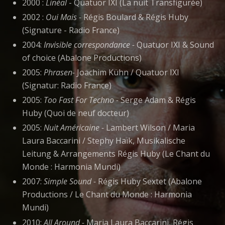
2000 :
Linéal
- Quatuor IXI (La nuit Transfigurée)
2002 :
Oui Mais -
Régis Boulard & Régis Huby
(Signature - Radio France)
2004:
Invisible correspondance -
Quatuor IXI & Sound
of choice (Abalone Productions)
2005:
Phrasen-
Joachim Kühn / Quatuor IXI
(Signatur: Radio France)
2005:
Too Fast For Techno -
Serge Adam & Régis
Huby (Quoi de neuf docteur)
2005:
Nuit Américaine -
Lambert Wilson / Maria
Laura Baccarini / Stephy Haïk, Musikalische
Leitung & Arrangements Régis Huby (Le Chant du
Monde : Harmonia Mundi)
2007:
Simple Sound -
Régis Huby Sextet (Abalone
Productions / Le Chant du Monde : Harmonia
Mundi)
2010:
All Around -
Maria Laura Baccarini, Régis