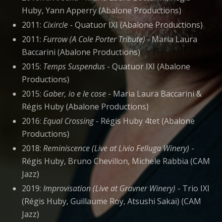
Huby, Yann Apperry (Abalone Productions)
2011:
Cixircle
- Quatuor IXI (Abalone Productions)
2011:
Furrow (A Cole Porter Tribute) -
Maria Laura
Baccarini (Abalone Productions)
2015:
Temps Suspendus
- Quatuor IXI (Abalone
Productions)
2015:
Gaber, io e le cose
- Maria Laura Baccarini &
Régis Huby (Abalone Productions)
2016:
Equal Crossing
- Régis Huby 4tet (Abalone
Productions)
2018:
Reminiscence (Live at Livio Felluga Winery)
-
Régis Huby, Bruno Chevillon, Michele Rabbia (CAM
Jazz)
2019:
Improvisation (Live at Gravner Winery)
- Trio IXI
(Régis Huby, Guillaume Roy, Atsushi Sakaï) (CAM
Jazz)