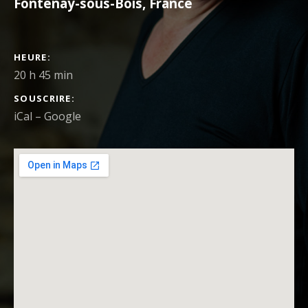
Fontenay-sous-Bois
,
France
DÉTAILS DU CONCERT
HEURE
20 h 45 min
SOUSCRIRE
iCal
Google