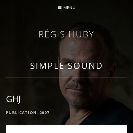
MENU
RÉGIS HUBY
VIOLONISTE – IMPROVISATEUR – COMPOSITEUR
SIMPLE SOUND
GHJ
DÉTAILS DE L'ALBUM
PUBLICATION
2007