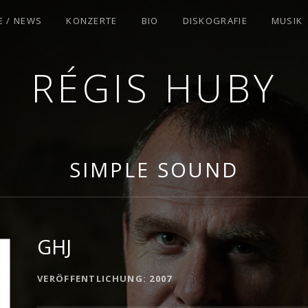
E / NEWS
KONZERTE
BIO
DISKOGRAFIE
MUSIK
RÉGIS HUBY
ST
SIMPLE SOUND
GHJ
DETAILS ZUM ALBUM
VERÖFFENTLICHUNG
2007