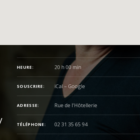
DÉTAILS DU CONCERT
20 h 00 min
HEURE
iCal
Google
SOUSCRIRE
ADRESSE
y
02 31 35 65 94
TÉLÉPHONE