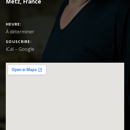
Metz
,
France
DÉTAILS DU CONCERT
HEURE
À déterminer
SOUSCRIRE
iCal
Google