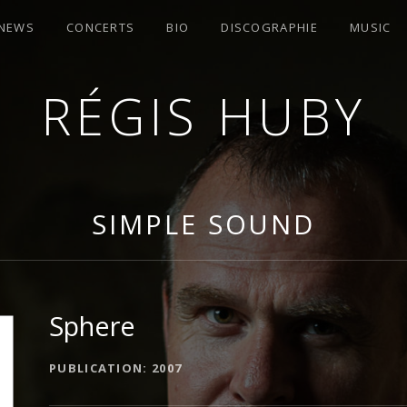
 NEWS
CONCERTS
BIO
DISCOGRAPHIE
MUSIC
RÉGIS HUBY
OMPOSITEUR
SIMPLE SOUND
Sphere
DÉTAILS DE L'ALBUM
PUBLICATION
2007