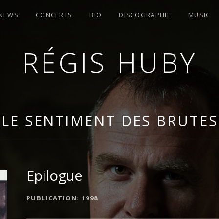
 NEWS
CONCERTS
BIO
DISCOGRAPHIE
MUSIC
RÉGIS HUBY
OMPOSITEUR
LE SENTIMENT DES BRUTES
Epilogue
DÉTAILS DE L'ALBUM
PUBLICATION
1998