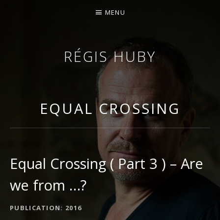
MENU
RÉGIS HUBY
VIOLONISTE – IMPROVISATEUR – COMPOSITEUR
EQUAL CROSSING
Equal Crossing ( Part 3 ) – Are
we from …?
DÉTAILS DE L'ALBUM
PUBLICATION
2016