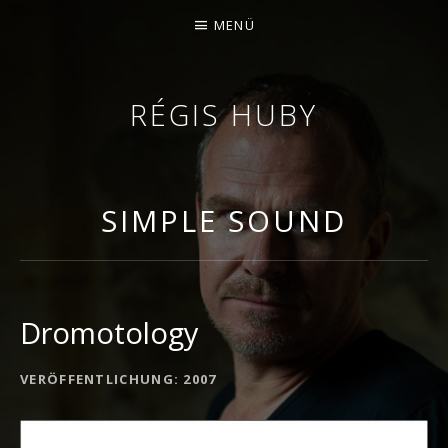
MENÜ
RÉGIS HUBY
GEIGER - IMPROVISATOR - KOMPONIST
SIMPLE SOUND
Dromotology
DETAILS ZUM ALBUM
VERÖFFENTLICHUNG
2007