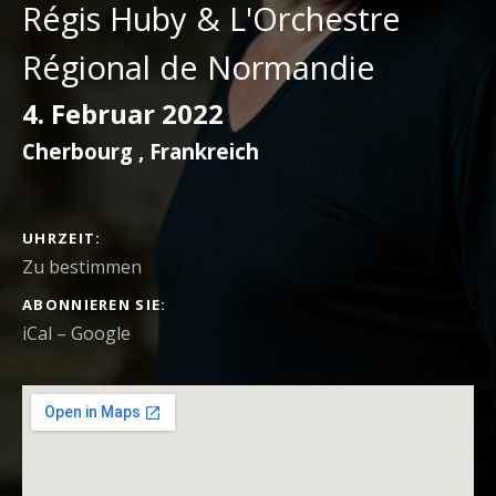
Régis Huby & L'Orchestre
Régional de Normandie
4. Februar 2022
Cherbourg
,
Frankreich
DETAILS ZUM KONZERT
UHRZEIT
Zu bestimmen
ABONNIEREN SIE
iCal
Google