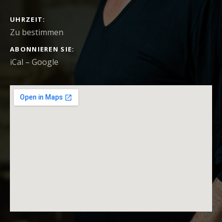
DETAILS ZUM KONZERT
UHRZEIT
Zu bestimmen
ABONNIEREN SIE
iCal
Google