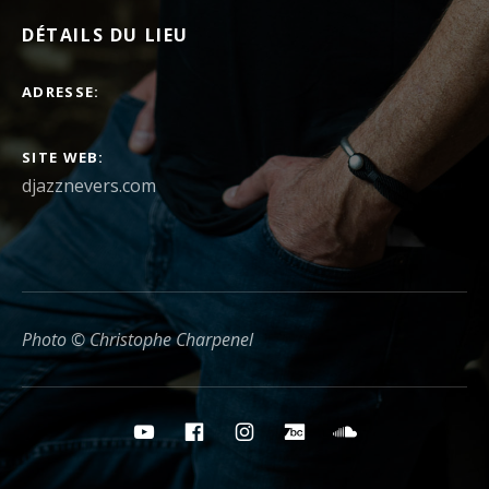
DÉTAILS DU LIEU
ADRESSE
SITE WEB
djazznevers.com
Photo © Christophe Charpenel
Boutons des médias sociaux
YouTube
Facebook
Instagram
Bandcamp
Soundcloud