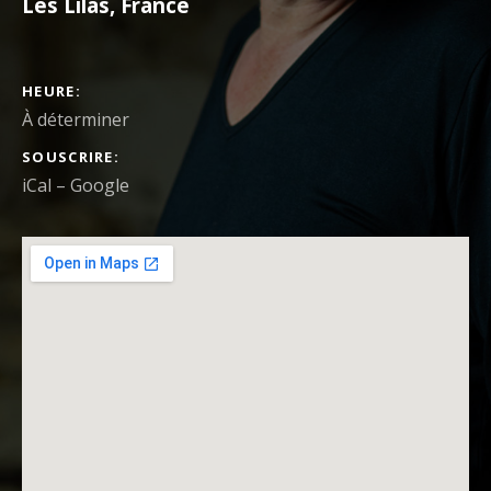
Les Lilas
,
France
DÉTAILS DU CONCERT
HEURE
À déterminer
SOUSCRIRE
iCal
Google