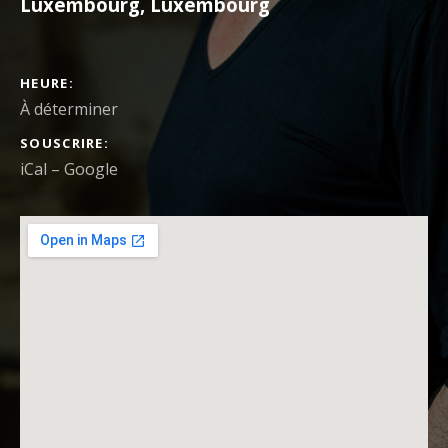
Luxembourg
,
Luxembourg
DÉTAILS DU CONCERT
HEURE
À déterminer
SOUSCRIRE
iCal
Google