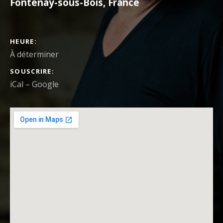
Fontenay-sous-Bois
,
France
DÉTAILS DU CONCERT
HEURE
À déterminer
SOUSCRIRE
iCal
Google