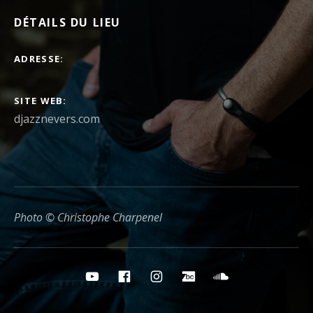
DÉTAILS DU LIEU
ADRESSE
SITE WEB
djazznevers.com
Photo © Christophe Charpenel
Boutons des médias sociaux
YouTube
Facebook
Instagram
Bandcamp
Soundcloud