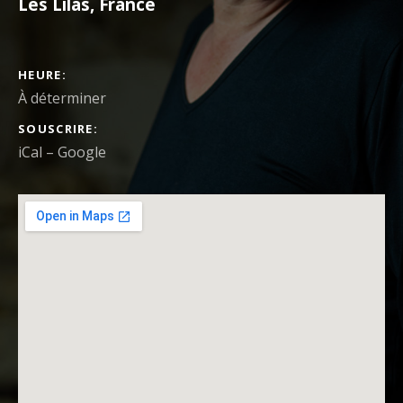
Les Lilas
,
France
DÉTAILS DU CONCERT
HEURE
À déterminer
SOUSCRIRE
iCal
Google