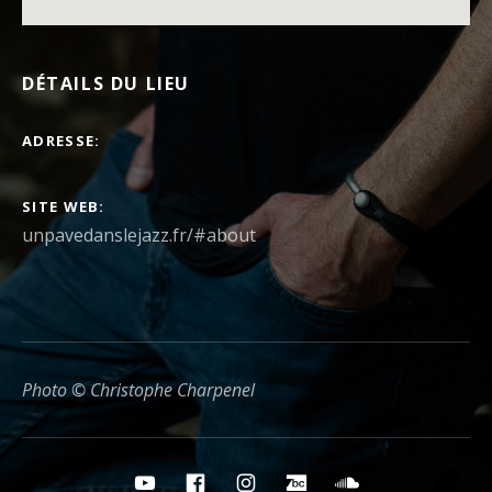
DÉTAILS DU LIEU
ADRESSE
SITE WEB
unpavedanslejazz.fr/#about
Photo © Christophe Charpenel
Boutons des médias sociaux
YouTube
Facebook
Instagram
Bandcamp
Soundcloud