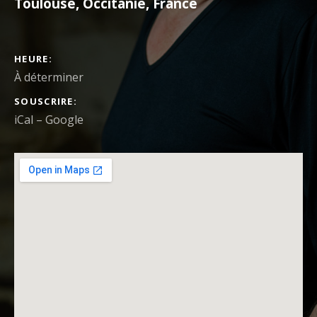
Toulouse
,
Occitanie
,
France
DÉTAILS DU CONCERT
HEURE
À déterminer
SOUSCRIRE
iCal
Google