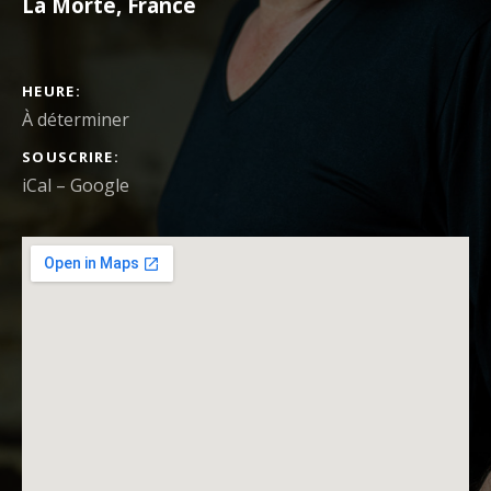
La Morte
,
France
DÉTAILS DU CONCERT
HEURE
À déterminer
SOUSCRIRE
iCal
Google