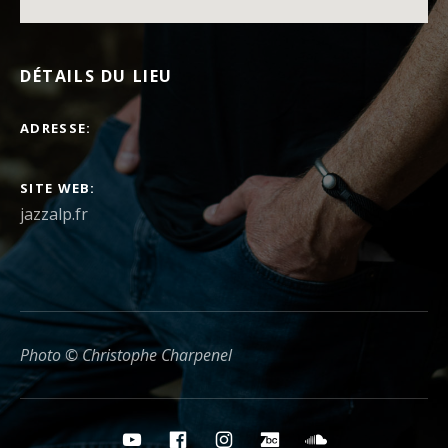
DÉTAILS DU LIEU
ADRESSE
SITE WEB
jazzalp.fr
Photo © Christophe Charpenel
Boutons des médias sociaux
YouTube
Facebook
Instagram
Bandcamp
Soundcloud