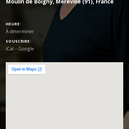
Moulin de Boigny, Méréville (91)
,
France
DÉTAILS DU CONCERT
HEURE
À déterminer
SOUSCRIRE
iCal
Google