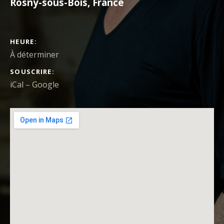
Rosny-sous-Bois
,
France
DÉTAILS DU CONCERT
HEURE
À déterminer
SOUSCRIRE
iCal
Google