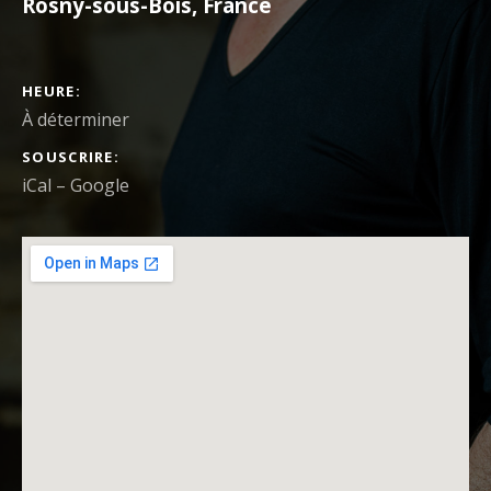
Rosny-sous-Bois
,
France
DÉTAILS DU CONCERT
HEURE
À déterminer
SOUSCRIRE
iCal
Google