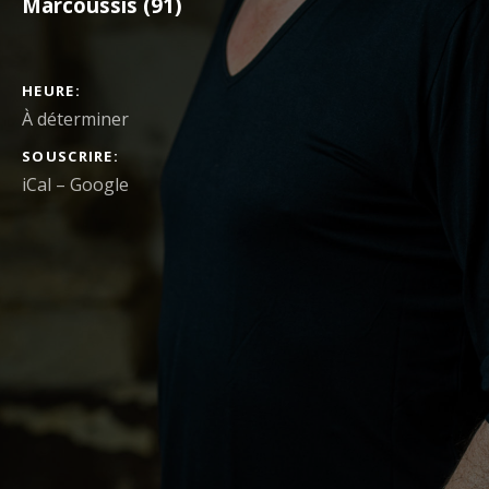
Marcoussis (91)
DÉTAILS DU CONCERT
HEURE
À déterminer
SOUSCRIRE
iCal
Google