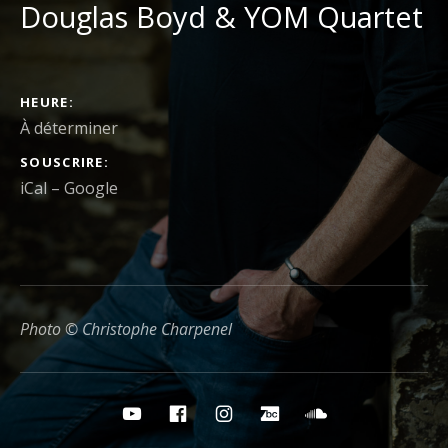
Douglas Boyd & YOM Quartet
DÉTAILS DU CONCERT
HEURE
À déterminer
SOUSCRIRE
iCal
Google
Photo © Christophe Charpenel
Boutons des médias sociaux
YouTube
Facebook
Instagram
Bandcamp
Soundcloud